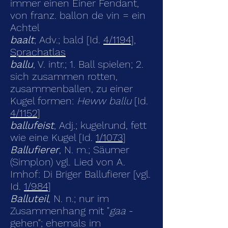
immer einen Einer Fendant,
von franz. ballon de vin = ein
Achtel
baalt
; Adv.; bald [Id.
4/1194
],
Sprachatlas
ballu
, V. intr.; 1. Ball spielen; 2.
sich zusammen rotten,
zusammenballen, zu einer
Kugel formen:
Heww ballu
[Id.
4/1152
]
ballufeist
, Adj.; kugelrund, fett
wie eine Kugel [Id.
1/1073
]
Ballufierer
, N. m.; Säumer
(Simplon) vgl. Lied von A.
Imhof: Di Briger Ballufierer [vgl.
Id.
1/984
]
Balluteil
,
N. n.; nur im
Zusammenhang mit "
gaa
-
gehen"; ehemals im