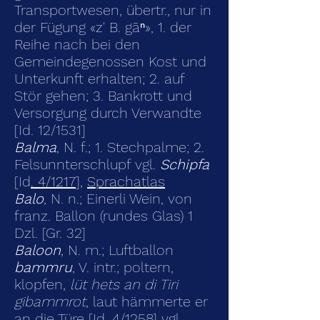
Transportwesen, übertr., nur in
der Fügung «z' B. gāⁿ», 1. der
Reihe nach bei den
Gemeindegenossen Kost und
Unterkunft erhalten; 2. auf
Stör gehen; 3. Bankrott und
Versorgung durch Verwandte
[Id. 12/1531]
Balma
, N. f.; 1. Stechpalme; 2.
Felsunnterschlupf vgl.
Schipfa
[Id
. 4/1217
],
Sprachatlas
Balo
, N. n.; Einerli Wein, von
franz. Ballon (rundes Glas) 1
Dzl. [Gr. 32]
Baloon
, N. m.; Luftballon
bammru
, V. intr.; poltern,
klopfen,
lüt hets an di Tiri
gibammrot
, laut hämmerte er
an die Türe [Id.
4/1258
] vgl.