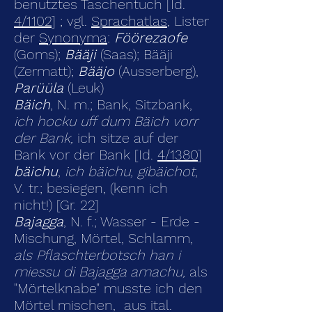
benutztes Taschentuch [Id.
4/1102
]
;
vgl.
Sprachatlas
, Lister
der
Synonyma
:
Föörezaofe
(Goms);
Bääji
(Saas); Bääji
(Zermatt);
Bääjo
(Ausserberg),
Parüüla
(Leuk)
Bäich
, N. m.; Bank, Sitzbank,
ich hocku uff dum Bäich vorr
der Bank,
ich sitze auf der
Bank vor der Bank [Id.
4/1380
]
bäichu
,
ich bäichu, gibäichot
,
V. tr.; besiegen, (kenn ich
nicht!) [Gr. 22]
Bajagga
, N. f.; Wasser - Erde -
Mischung, Mörtel, Schlamm,
als Pflaschterbotsch han i
miessu di Bajagga amachu,
als
"Mörtelknabe" musste ich den
Mörtel mischen, aus ital.