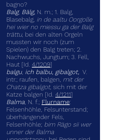
bagno?
Balg
,
Bälg,
N. m.; 1. Balg,
Blasebalg,
in de aaltu Oorgolle
hei wier no miessu ga der Balg
trättu
, bei den alten Orgeln
mussten wir noch (zum
Spielen) den Balg treten; 2.
Nachwuchs, Jungtum; 3. Fell,
Haut [Id.
4/1209
]
balgu
,
ich balbu, gibalgot,
V.
intr.; raufen, balgen,
mit der
Chatza gibalgot
, sich mit der
Katze balgen [Id.
4/1211
]
Balma
, N. f.;
Flurname
:
Felsenhöhle, Felsunter­stand;
überhängender Fels,
Felsenhöhle;
bim Rägo sii wer
unner der Balma
unnergstannu
, bei Regen sind