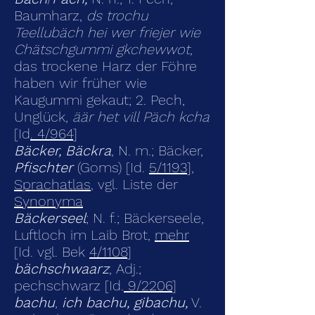
Baumharz,
ds trochu
Teellubäch hei wer friejer wie
Chätschgummi gkchewwot,
das trockene Harz der Föhre
haben wir früher wie
Kaugummi gekaut; 2. Pech,
Unglück,
äär het vill Päch kcha
[Id
. 4/964
]
Bäcker, Bäckra
, N. m.; Bäcker,
Pfischter
(Goms) [Id.
5/1193
],
Sprachatlas
,
vgl. Liste der
Synonyma
Bäckerseel
; N. f.; Bäckerseele,
Luftloch im Laib Brot,
mehr
[Id. vgl. Bek
4/1108
]
bächschwaarz
, Adj.;
pechschwarz [Id.
9/2206
]
bachu
,
ich bachu, gibachu,
V.