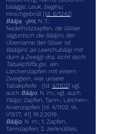
bäägge
; Leuk,
beginu;
Hirschgebrüll [I
d. 6/1242
]
Bääja
,
-jini,
N. f.;
Nadelholzzapfen,
de Gliiser
säguntsch die Bääjini,
der
Übername der Gliser ist
Baääjini; as Leerchubääji mit
dum a Zweigji dra, ischt iischi
Tabakpfiiffa gsi,
ein
Lärchenzapfen mit einem
Zweiglein, war unsere
Tabakpfeife [Id.
4/1102
] vgl.
auch
Bääjo
, N. m.; vgl. auch
Pääjo
; Zapfen, Tann-, Lärchen-,
Arvenzapfen [Id. 4/1102; IA,
I/1977, 41]
19.2.2019
Bääjo
, N. m.; 1. Zapfen,
Tannzapfen; 2. zerknülltes,