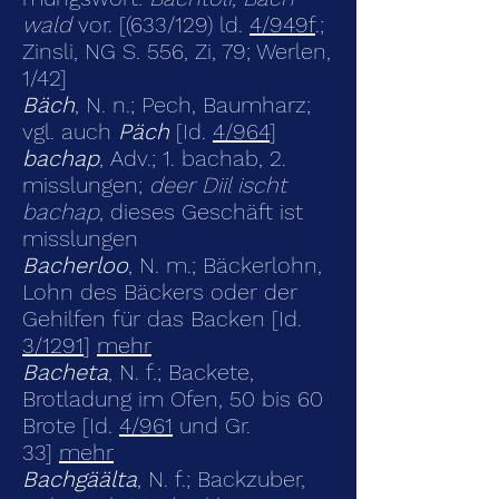
wald
vor. [(633/129) ld.
4/949f
.;
Zinsli, NG S. 556, Zi, 79; Werlen,
1/42]
Bäch
, N. n.; Pech, Baumharz;
vgl. auch
Päch
[Id.
4/964
]
bachap
, Adv.; 1. bachab, 2.
misslungen;
deer Diil ischt
bachap
, dieses Geschäft ist
misslungen
Bacherloo
, N. m.; Bäckerlohn,
Lohn des Bäckers oder der
Gehilfen für das Backen [Id.
3/1291
]
mehr
Bacheta
, N. f.; Backete,
Brotladung im Ofen, 50 bis 60
Brote [Id.
4/961
und Gr.
33]
mehr
Bachgäälta
, N. f.; Backzuber,