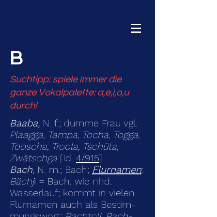
B
Suchtipp: spiele immer die
ganze Vokalpalette: a,e,i,o,u
durch!
Baaba,
N. f.; dumme Frau vgl.
Pläägga, Tampa, Tocha, Togga,
Tooscha, Troola, Tschüta,
Zwätschga
[Id.
4/915
]
Bach
, N. m.; Bach;
Flurnamen
:
Bächj
i = Bach; wie nhd.
Wasserlauf; kommt in vielen
Flurnamen auch als Bestim­
mungswort:
Bachtoli, Bach­