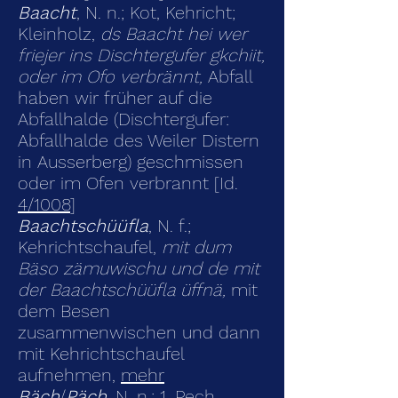
Baacht
, N. n.; Kot, Kehricht;
Kleinholz,
ds Baacht hei wer
friejer ins Dischtergufer gkchiit,
oder im Ofo verbrännt,
Abfall
haben wir früher auf die
Abfallhalde (Dischtergufer:
Abfallhalde des Weiler Distern
in Ausserberg) geschmissen
oder im Ofen verbrannt [Id.
4/1008
]
Baachtschüüfla
, N. f.;
Kehrichtschaufel,
mit dum
Bäso zämuwischu und de mit
der Baachtschüüfla üffnä,
mit
dem Besen
zusammenwischen und dann
mit Kehrichtschaufel
aufnehmen,
mehr
Bäch
/
Päch,
N. n.; 1. Pech,