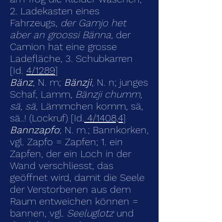
2. Ladekasten eines
Fahrzeugs,
der Gamjo het
aber an groossi Bänna,
der
Camion hat eine grosse
Ladefläche, 3. Schubkarren
[Id.
4/1289
]
Bänz
, N. m;
Bänzji
, N. n; junges
Schaf, Lamm,
Bänzji chumm,
sä, sä,
Lämmchen komm, sä,
sä..! (Lockruf) [Id.
4/1408,4
]
Bannzapfo
; N. m.; Bannkorken,
vgl. Zapfo = Zapfen; 1. ein
Zapfen, der ein Loch in der
Wand verschliesst, das
geöffnet wird, damit die Seele
der Verstorbenen aus dem
Raum entweichen können =
bannen, vgl.
Seeluglotz
und