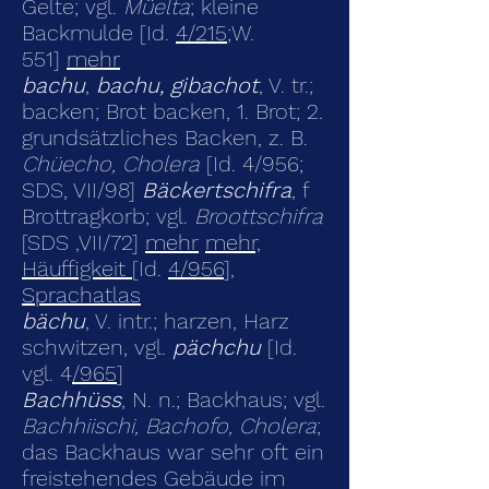
Gelte; vgl.
Müelta
; kleine
Backmulde [Id.
4/215
;W.
551]
mehr
bachu
,
bachu, gibachot
, V. tr.;
backen; Brot backen, 1. Brot; 2.
grundsätzliches Backen, z. B.
Chüecho, Cholera
[Id. 4/956;
SDS, VII/98]
Bäckertschifra
, f
Brottragkorb; vgl.
Broottschifra
[SDS ,VII/72]
mehr
mehr,
Häuffigkeit
[Id.
4/956
],
Sprachatlas
bächu
, V. intr.; harzen, Harz
schwitzen, vgl.
pächchu
[Id.
vgl. 4
/965
]
Bachhüss
, N. n.; Backhaus; vgl.
Bachhiischi, Bachofo, Cholera
;
das Backhaus war sehr oft ein
freistehendes Gebäude im