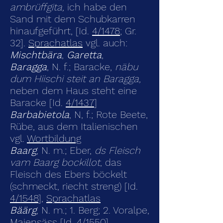
ambrüffgita,
ich habe den
Sand mit dem Schubkarren
hinaufgeführt, [Id.
4/1478
; Gr.
32].
Sprachatlas
vgl. auch:
Mischtbära
,
Garetta
,
Baragga
, N. f.; Baracke,
näbu
dum Hiischi steit an Baragga,
neben dem Haus steht eine
Baracke [Id.
4/1437
]
Barbabietola
, N, f.; Rote Beete,
Rübe, aus dem Italienischen
vgl.
Wortbildung
Baarg
, N. m.; Eber,
ds Fleisch
vam Baarg bockillot
, das
Fleisch des Ebers böckelt
(schmeckt, riecht streng) [Id.
4/1548
],
Sprachatlas
Bäärg
, N. m.; 1. Berg; 2. Voralpe,
Maiensäss [Id.
4/1550
]