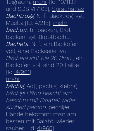
Teigraum,
mehr
[Id. 10/1137
und SDS VII/103],
Sprachatlas
Bachtrogg
, N. f.; Backtrog; vgl.
Müelta [Id. 4/215],
mehr
bachu
,V. tr.; backen, Brot
backen; vgl. Brootbachu;
Bacheta
, N. f.; ein Backofen
voll, eine Backserie,
an
Bacheta sint hie 20 Broo
t, ein
Backofen voll sind 20 Laibe
[Id.
4/961
]
mehr
bächig
, Adj.; pechig, klebrig,
bächigi Händ hescht am
beschtu mit Salatell wider
süüberi percho,
pechige
Hände bekommt man am
besten mit Salatöl wieder
sauber [Id.
4/965
]