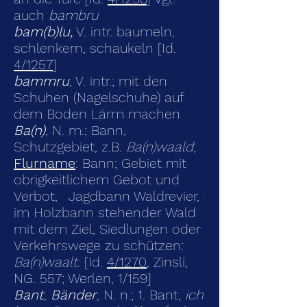
auch
bambru
bam(b)lu,
V. intr. baumeln,
schlenkern, schaukeln [Id.
4/1257
]
bammru
, V. intr.; mit den
Schuhen (Nagelschuhe) auf
dem Boden Lärm machen
Ba(n)
, N. m.; Bann,
Schutzgebiet, z.B.
Ba(n)waald
;
Flurname
: Bann; Gebiet mit
obrigkeit­lichem Gebot und
Verbot,
J
Jagdbann Waldrevier,
im Holzbann stehender Wald
mit dem Ziel, Siedlungen oder
Verkehrswege zu schützen:
Ba(n)waalt
. [Id.
4/1270
, Zinsli,
NG. 557; Werlen, 1/159]
Bant
,
Bänder
, N. n.; 1. Bant,
ich