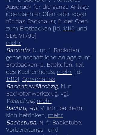
Ausdruck für die ganze Anlage
(überdachter Ofen oder sogar
für das Backhaus); 2. der Ofen
zum Brotbacken [Id.
1/112
und
SDS VII/99]
mehr
Bachofo
, N. m, 1. Backofen,
gemeinschaftliche Anlage zum
Brotbacken, 2. Backofen, Teil
des Küchenherds,
mehr
[Id.
1/112
],
Sprachatlas
Bachofuwäärchzig
, N. n
Backofenwerkzeug, vgl.
Wäärchzig,
mehr
bächru, -ot
;
V. intr.; bechern,
sich betrinken,
mehr
Bachstuba
, N. f.; Backstube,
Vorbereitungs- und