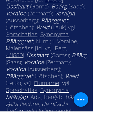
Üssfaart
(Goms);
Bäärg
(Saas);
Voralpe
(Zermatt);
Voralpa
(Ausserberg);
Bäärgguet
(Lötschen);
Weid
(Leuk) vgl.
Sprachatlas
,
Synonyma
Bäärg
guet
, N. m.; 1. Voralpe,
Maiensäss [Id. vgl. Berg,
4/1550
]
Üssfaart
(Goms);
Bäärg
(Saas);
Voralpe
(Zermatt);
Voralpa
(Ausserberg);
Bäärgguet
(Lötschen);
Weid
(Leuk), vgl.
Flurname
; vgl.
Sprachatlas
,
Synonyma
bäärgap
, Adv.; bergab,
bäärgap
geits liechter, de nitschi
hälfunt alli Heiligu,
bergab
gehts leichter, den abwärts
helfen alle Heiligen [Id.
1/32
]