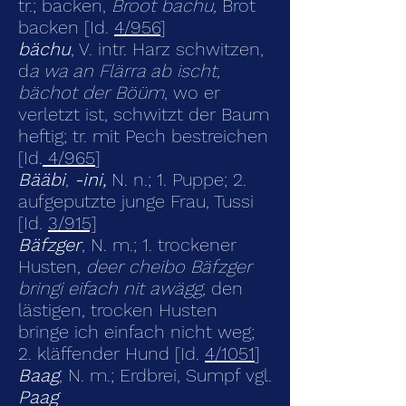
tr.; backen,
Broot bachu,
Brot
backen [Id.
4/956
]
bächu
, V. intr. Harz schwitzen,
d
a wa an Flärra ab ischt,
bächot der Böüm
, wo er
verletzt ist, schwitzt der Baum
heftig; tr. mit Pech bestreichen
[Id.
4/965
]
Bääbi
,
-ini,
N. n.; 1. Puppe; 2.
aufgeputzte junge Frau, Tussi
[Id.
3/915]
Bäfzger
, N. m.; 1. trockener
Husten,
deer cheibo Bäfzger
bringi eifach nit awägg,
den
lästigen, trocken Husten
bringe ich einfach nicht weg;
2. kläffender Hund [Id.
4/1051
]
Baag
, N. m.; Erdbrei, Sumpf vgl.
Paag