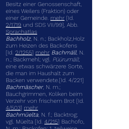
Besitz einer Genossenschaft,
eines Weilers (Fraktion) oder
einer Gemeinde.
mehr
[Id.
2/1719
und SDS VII/99], Abb.
Sprachatlas
Bachholz
, N. n.; Backholz,Holz
zum Heizen des Backofens
[Id.
2/1255
]
mehr
Bachmäll
, N.
n.; Backmehl; vgl.
Püürumäll
;
eine etwas schwärzere Sorte,
die man im Haushalt zum
Backen verwendete.[Id. 4/221]
Bachmäscher
, N. m.;
Bauchgrimmen, Koliken beim
Verzehr von frischem Brot [Id.
4/503
]
mehr
Bachmüelta
, N. f.; Backtrog;
vgl. Müelta [Id.
4/215
] Bachofo,
N. m.; Backofen; 1. teilweise