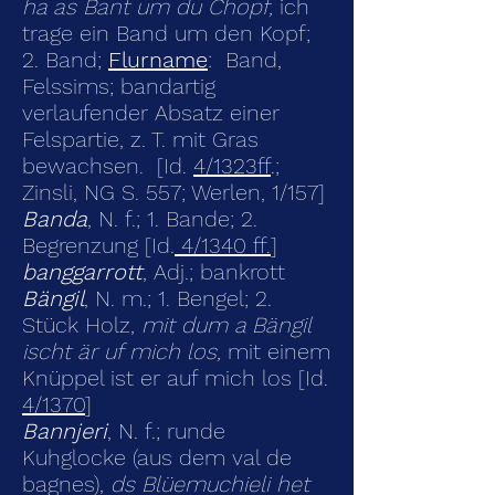
ha as Bant um du Chopf,
ich
trage ein Band um den Kopf;
2. Band;
Flurname
:
Band,
Felssims; bandartig
verlaufender Absatz einer
Felspartie, z. T. mit Gras
be
wachsen.
[Id.
4/1323ff
.;
Zinsli, NG S. 557; Werlen, 1/157]
Banda
, N. f.; 1. Bande; 2.
Begrenzung [Id.
4/1340 ff.
]
banggarrott
, Adj.; bankrott
Bängil
, N. m.; 1. Bengel; 2.
Stück Holz,
mit dum a Bängil
ischt är uf mich los,
mit einem
Knüppel ist er auf mich los [Id.
4/1370
]
Bannjeri
, N. f.; runde
Kuhglocke (aus dem val de
bagnes),
ds Blüemuchieli het