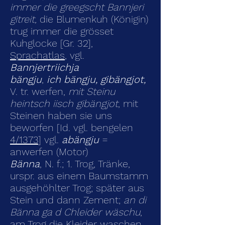
immer die greegscht Bannjeri
gitreit,
die Blumenkuh (Königin)
trug immer die grösset
Kuhglocke [Gr. 32],
Sprachatlas
, vgl.
Bannjertriichja
bängju
,
ich bängju, gibängjot,
V. tr. werfen,
mit Steinu
heintsch iisch gibängjot
, mit
Steinen haben sie uns
beworfen [Id. vgl. bengelen
4/1373
] vgl.
abängju
=
anwerfen (Motor)
Bänna
, N. f.; 1. Trog, Tränke,
urspr. aus einem Baumstamm
ausgehöhlter Trog; später aus
Stein und dann Zement;
an di
Bänna ga d Chleider wäschu
,
am Trog die Kleider waschen,