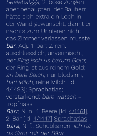
Seelebalgga
; 2. böse Zungen
aber behaupten, der Bauherr
hätte sich extra ein Loch in
der Wand gewünscht, damit er
nachts zum Urinieren nicht
das Zimmer verlassen musste
bar
, Adj.; 1. bar; 2. rein,
auschliesslich, unvermischt,
der Ring isch us barum Gold
;
der Ring ist aus reinem Gold;
an bare Säich
, nur Blödsinn,
bari Milch
, reine Milch [Id.
4/1493
];
Sprachatlas
;
verstärkend:
bare
watsch
=
tropfnass
Bärr
, N. n.; 1. Beere [Id.
4/1461
],
2. Bär [Id.
4/1447
]
Sprachatlas
Bära,
N. f.; Schubkarren,
ich ha
ds Sant mit der Bära