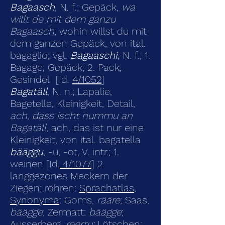
Bagaasch
, N. f.; Gepäck,
wa
willt de mit dem ganzu
Bagaasch,
wohin willst du mit
dem ganzen Gepäck, von ital.
bagaglio; vgl.
Bagaaschi
, N. f.; 1.
Bagage, Gepäck; 2. Pack,
Gesindel [Id.
4/1052
]
Bagatäll
, N. n.; Lapalie,
Bagetelle, Kleinigkeit, Detail,
ach, dass ischt nummu an
Bagatäll,
ach, das ist nur eine
Kleinigkeit, von ital. bagatella
bääggu
, -u, -ot, V. intr.; 1.
weinen [Id.
4/1077
]
2.
langgezones Meckern der
Ziegen; röhren
:
Sprachatlas
,
Synonyma
: Goms,
rääre
; Saas,
bäägge
; Zermatt:
bäägge
;
Ausserberg,
reerru
;
Lötschen: