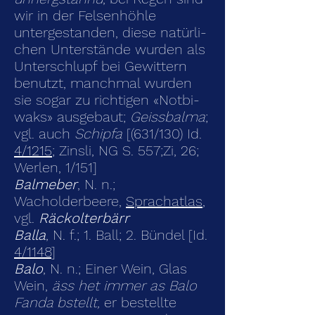
wir in der Felsenhöhle
untergestanden, diese natürli­
chen Unterstände wurden als
Unterschlupf bei Gewittern
benutzt, manchmal wurden
sie sogar zu richtigen «Notbi­
waks» ausgebaut;
Geiss­balma
;
vgl. auch
Schipfa
[(631/130) Id.
4/1215
; Zinsli, NG S. 557;Zi, 26;
Werlen, 1/151]
Balmeber
, N. n.;
Wacholderbeere,
Sprachatlas
,
vgl.
Räckolterbärr
Balla
, N. f.; 1. Ball; 2. Bündel [Id.
4/1148
]
Balo
, N. n.; Einer Wein, Glas
Wein,
äss het immer as Balo
Fanda bstellt,
er bestellte