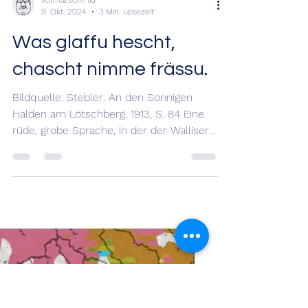
volmar.schmid
9. Okt. 2024
3 Min. Lesezeit
Was glaffu hescht,
chascht nimme frässu.
Bildquelle: Stebler: An den Sonnigen
Halden am Lötschberg, 1913, S. 84 Eine
rüde, grobe Sprache, in der der Walliser
mahnt! Es geht ums...