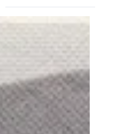
geil, hör ich plötzlich aus allen Ecken. Ja,
was heisst...