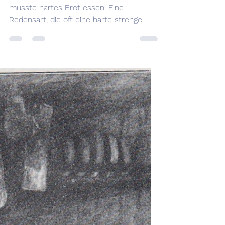
16. Okt. 2024
2 Min. Lesezeit
Herts Broot
Är het herts Broot miessu ässu! Er
musste hartes Brot essen! Eine
Redensart, die oft eine harte strenge
Jugend bezeichnet, die ein...