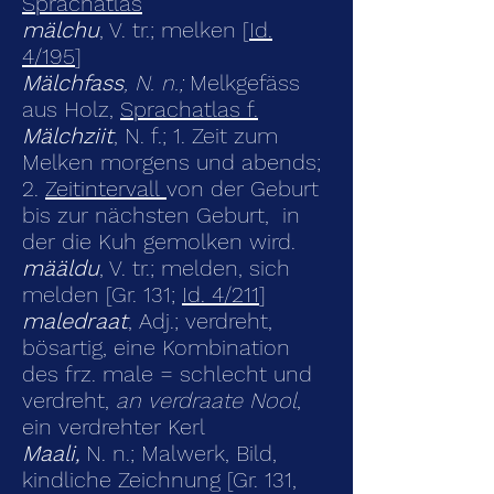
Sprachatlas
mälchu
, V. tr.; melken [
Id.
4/195
]
Mälchfass
, N. n.;
Melkgefäss
aus Holz,
Sprachatlas f.
Mälchziit
, N. f.; 1. Zeit zum
Melken morgens und abends;
2.
Zeitintervall
von der Geburt
bis zur nächsten Geburt, in
der die Kuh gemolken wird.
määldu
, V. tr.; melden, sich
melden [Gr. 131;
Id. 4/211
]
maledraat
, Adj.; verdreht,
bösartig, eine Kombination
des frz. male = schlecht und
verdreht,
an verdraate Nool
,
ein verdrehter Kerl
Maali,
N. n.; Malwerk, Bild,
kindliche Zeichnung [Gr. 131,