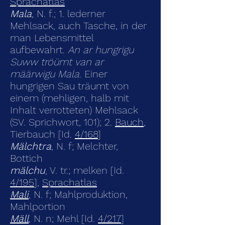
Sprachatlas
Mala
, N. f.; 1. lederner
Mehlsack, auch Tasche, in der
man Lebensmittel
aufbewahrt.
An ar hungrigu
Suww tröümt van ar
määrwigu Mala
. Einer
hungrigen Sau träumt von
einem (mehligen, halb mit
Inhalt verrotteten) Mehlsack
(SV. Sprichwort, 101); 2.
Bauch
,
Tierbauch [Id.
4/168
]
Mälchtra
, N. f; Melchter,
Bottich
mälchu
, V. tr.; melken [Id.
4/195
],
Sprachatlas
Mali
, N. f; Mahlproduktion,
Mahlportion
Mäll
, N. n; Mehl [Id.
4/217
]