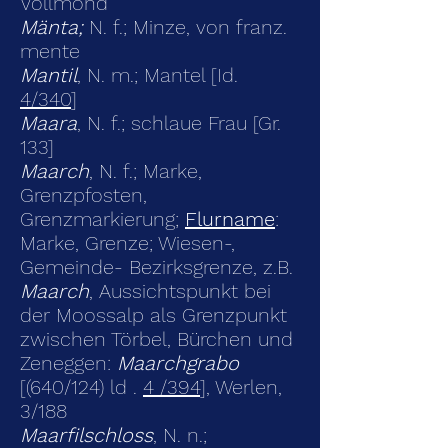
Vollmond
Mänta;
N. f.; Minze, von franz.
mente
Mantil
, N. m.; Mantel [Id.
4/340
]
Maara
, N. f.; schlaue Frau [Gr.
133]
Maarch
, N. f.; Marke,
Grenzpfosten,
Grenzmarkierung;
Flurname
:
Marke, Grenze; Wiesen-,
Gemeinde- Bezirksgrenze, z.B.
Maarch
, Aussichtspunkt bei
der Moossalp als Grenzpunkt
zwischen Törbel, Bürchen und
Zeneggen:
Maarchgrabo
[(640/124) ld .
4 /394
], Werlen,
3/188
Maarfilschloss
, N. n.;