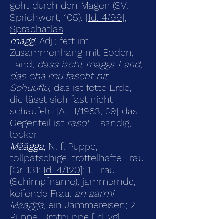
geht durch den Magen (SV.
Sprichwort, 105). [
Id. 4/99
],
Sprachatlas
magg
, Adj.; fett im
Zusammenhang mit Boden,
Land,
dass ischt maggs Land,
das cha mu fascht nit
Schüüflu,
das ist fette Erde,
die lässt sich fast nicht
schaufeln [AI, II/1983, 39] das
Gegenteil ist
räsol
= sandig,
locker
Määgga,
N. f. Puppe,
tollpatschige, trottelhafte Frau
[Gr. 131;
Id. 4/120
];
1. Frau
(Schimpfname), jammernde,
keifende Frau,
an aarmi
Määgga,
ein Jammereisen; 2.
Puppe, Brotpuppe [Id. vgl.