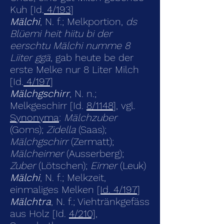
Kuh [Id.
4/193
]
Mälchi
, N. f.; Melkportion,
ds
Blüemi heit hiitu bi der
eerschtu Mälchi numme 8
Liiter ggä
, gab heute be der
erste Melke nur 8 Liter Milch
[Id.
4/197
]
Mälchgschirr
, N. n.;
Melkgeschirr [Id.
8/1148
], vgl.
Synonyma
:
Mälchzuber
(Goms);
Zidella
(Saas);
Mälchgschirr
(Zermatt);
Mälcheimer
(Ausserberg);
Zuber
(Lötschen);
Eimer
(Leuk)
Mälchi
, N. f.; Melkzeit,
einmaliges Melken
[Id. 4/197
]
Mälchtra
, N. f.; Viehtränkgefäss
aus Holz [Id.
4/210]
,