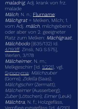
maladrig
, Adj. krank von frz.
malade
Mälch
; N. n.;
Flurname
:
Mälchgrat
= Melken, Milch; 1.
vom Adj.
mälch
, milchgebend
oder aber von 2. geeigneter
Platz zum Melken:
Mächlgraat
,
Mälchbodo
[(635/132) Id.
4/193ff
. Zinsli, NG S.575],
Werlen, 3/178
Mälcheimer
, N. m.;
Melkgeschirr [Id.
1/221
], vgl.
Synonyma
:
Mälchzuber
(Goms);
Zidella
(Saas);
Mälchgschirr
(Zermatt);
Mälcheimer
(Ausserberg);
Zuber
(Lötschen);
Eimer
(Leuk)
Mälchtra
, N. f.; Holzgefäss,
Verpflegungsgefäss [Id.
4/210
],