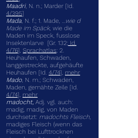
Maadri
, N. n.; Marder [Id.
4/395
]
Mada
, N. f.; 1. Made,
...wie d
Made im Späck,
wie die
Maden im Speck, fusslose
Insektenlarve [Gr. 132;
Id.
4/76
],
Sprachatlas
; 2.
Heuhaufen, Schwaden,
langgestreckte, aufgehäufte
Heuhaufen [Id.
4/74
],
mehr
Mado
, N. m.; Schwaden,
Maden, gemähte Zeile [Id.
4/74
],
mehr
madocht,
Adj. vgl. auch:
madig, madig, von Maden
durchsetzt:
madochts Fleisch,
madiges Fleisch (wenn das
Fleisch bei Lufttrocknen