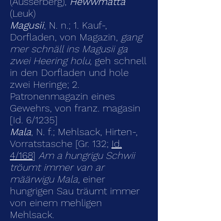
(Ausserberg),
Hewwmatta
(Leuk)
Magusii
, N. n.; 1. Kauf-,
Dorfladen, von Magazin,
gang
mer schnäll ins Magusii ga
zwei Heering holu,
geh schnell
in den Dorfladen und hole
zwei Heringe; 2.
Patronenmagazin eines
Gewehrs, von franz. magasin
[Id. 6/1235]
Mala
, N. f.; Mehlsack, Hirten-,
Vorratstasche [Gr. 132;
Id.
4/168
]
Am a hungrigu Schwii
tröumt immer van ar
määrwigu Mala,
einer
hungrigen Sau träumt immer
von einem mehligen
Mehlsack.