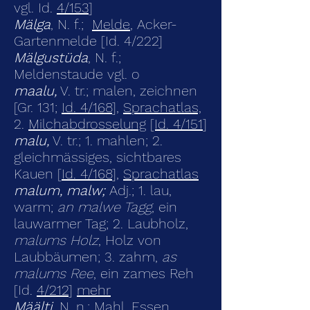
vgl. Id.
4/153
]
Mälga
, N. f.;
Melde
, Acker-
Gartenmelde [Id. 4/222]
Mälgustüda
, N. f.;
Meldenstaude vgl. o
maalu,
V. tr.; malen, zeichnen
[Gr. 131;
Id. 4/168
],
Sprachatlas,
2.
Milchabdrosselung
[Id. 4/151
]
malu,
V. tr.; 1. mahlen; 2.
gleichmässiges, sichtbares
Kauen [
Id. 4/168
],
Sprachatlas
malum, malw;
Adj.;
1. lau,
warm;
an malwe Tagg
, ein
lauwarmer Tag; 2. Laubholz,
malums Holz
, Holz von
Laubbäumen; 3. zahm,
as
malums Ree
, ein zames Reh
[Id.
4/212
]
mehr
Määlti,
N. n.; Mahl, Essen,