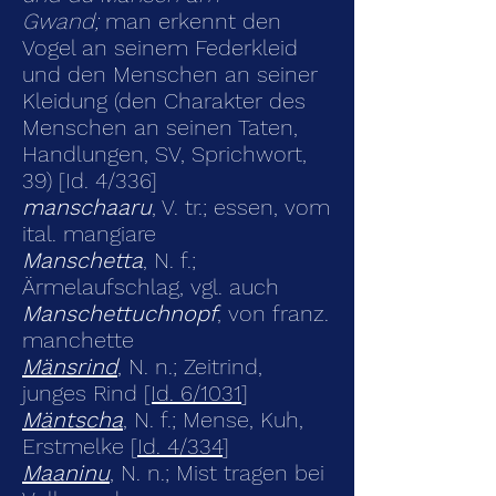
Gwand;
man erkennt den
Vogel an seinem Federkleid
und den Menschen an seiner
Kleidung (den Charakter des
Menschen an seinen Taten,
Handlungen, SV, Sprichwort,
39) [Id. 4/336]
manschaaru
, V. tr.; essen, vom
ital. mangiare
Manschetta
, N. f.;
Ärmelaufschlag, vgl. auch
Manschettuchnopf
, von franz.
manchette
Mänsrind
, N. n.; Zeitrind,
junges Rind
[Id. 6/1031
]
Mäntscha
, N. f.; Mense, Kuh,
Erstmelke [
Id. 4/334
]
Maaninu
, N. n.; Mist tragen bei