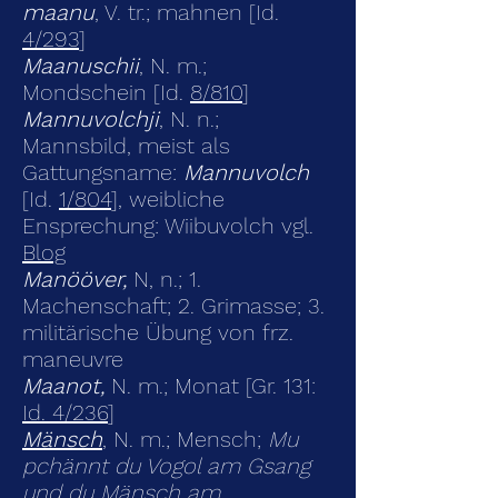
maanu
, V. tr.; mahnen [Id.
4/293
]
Maanuschii
, N. m.;
Mondschein [Id.
8/810
]
Mannuvolchji
, N. n.;
Mannsbild, meist als
Gattungsname:
Mannuvolch
[Id.
1/804
], weibliche
Ensprechung: Wiibuvolch vgl.
Blog
Manööver,
N, n.; 1.
Machenschaft; 2. Grimasse; 3.
militärische Übung von frz.
maneuvre
Maanot,
N. m.; Monat [Gr. 131:
Id. 4/236
]
Mänsch
, N. m.; Mensch;
Mu
pchännt du Vogol am Gsang
und du Mänsch am