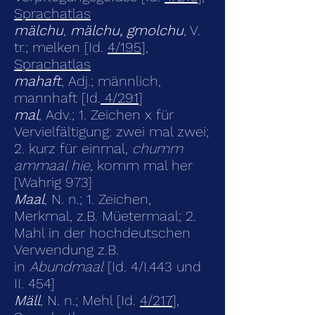
Sprachatlas
mälchu
,
mälchu, gmolchu
, V.
tr.; melken [Id.
4/195
],
Sprachatlas
mahaft
, Adj.; männlich,
mannhaft [Id.
4/291
]
mal
, Adv.; 1. Zeichen x für
Vervielfältigung: zwei mal zwei;
2. kurz für einmal,
chumm
ammaal hie,
komm mal her
[Wahrig 973]
Maal
, N. n.; 1. Zeichen,
Merkmal, z.B. Müetermaal; 2.
Mahl in der hochdeutschen
Verwendung z.B.
in
Abundmaal
[Id. 4/I.443 und
II. 454]
Mäll
, N. n.; Mehl [Id.
4/217
],