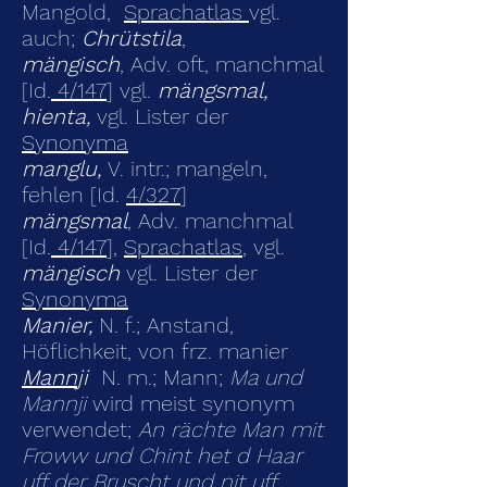
Mangold,
Sprachatlas
vgl.
auch;
Chrütstila
,
mängisch
, Adv. oft, manchmal
[Id.
4/147
] vgl.
mängsmal,
hienta,
vgl. Lister der
Synonyma
manglu,
V. intr.; mangeln,
fehlen [Id.
4/327
]
mängsmal
, Adv. manchmal
[Id.
4/147
],
Sprachatlas
,
vgl.
mängisch
vgl. Lister der
Synonyma
Manier,
N. f.; Anstand,
Höflichkeit, von frz. manier
Mann
ji
N. m.; Mann;
Ma und
Mannji
wird meist synonym
verwendet;
An rächte Man mit
Froww und Chint het d Haar
uff der Bruscht und nit uff