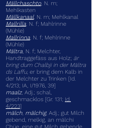
Mällchaschto
, N. m;
Mehlkasten
Mällkanaal
, N. m; Mehlkanal
Mallrilla
, N. f; Mahlrinne
(Mühle)
Mallrinna
, N. f; Mehlrinne
(Mühle)
Mältra
, N. f; Melchter,
Handtraggefäss aus Holz;
är
bring dum Chalbji in der Mältra
ds Laffu,
er bring dem Kalb in
der Melchter zu Trinken [Id.
4/213; IA, I/1976, 39]
maalz
, Adj.; schal,
geschmacklos [Gr. 131;
Id.
4/223
]
mälch
,
mälchig
, Adj.; gut Milch
gebend, melkig, an mälchi
Chüe, eine gut Milch gebende