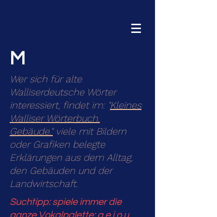
M
Wer sich für alte
Walliserdeutsche Wörter
interessiert, findet im: "
Kleines
Walliser Wörterbuch.
Gebäude."
viele mit Bildern
oder Grafiken belegte
Erklärungen aus dem Alltag,
den Gebäuden und der
Landwirtschaft.
Suchtipp: spiele immer die
ganze Vokalpalette: a,e,i,o,u