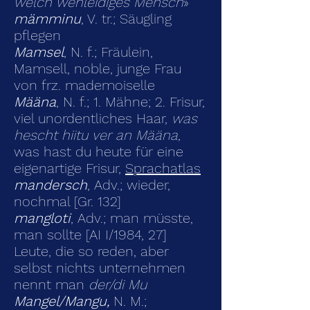
welch wehleidiges Mensch
»
mämminu
, V. tr.; Säugling
pflegen
Mamsel
, N. f.; Fräulein,
Mamsell, noble, junge Frau
von frz. mademoiselle
Määna
, N. f.; 1. Mähne; 2. Frisur,
viel unordentliches Haar,
was
hescht hiitu ver an Määna,
was hast du heute für eine
eigenartige Frisur,
Sprachatlas
mandersch
, Adv.; wieder,
nochmal [Gr. 132]
mangloti
, Adv.; man müsste,
man sollte [AI I/1984, 27]
Leute, die so reden, aber
selbst nichts unternehmen
nennt man
der/di Mu
Mangel/Mangu,
N. M.;