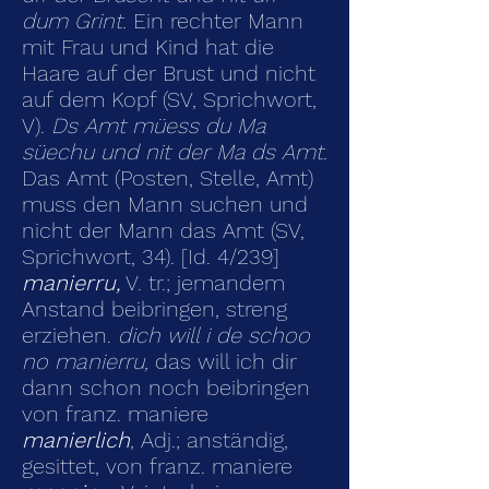
dum Grint.
Ein rechter Mann
mit Frau und Kind hat die
Haare auf der Brust und nicht
auf dem Kopf (SV, Sprichwort,
V).
Ds Amt müess du Ma
süechu und nit der Ma ds Amt.
Das Amt (Posten, Stelle, Amt)
muss den Mann suchen und
nicht der Mann das Amt (SV,
Sprichwort, 34). [Id. 4/239]
manierru,
V. tr.; jemandem
Anstand beibringen, streng
erziehen.
dich will i de schoo
no manierru,
das will ich dir
dann schon noch beibringen
von franz. maniere
manierlich
, Adj.; anständig,
gesittet, von franz. maniere