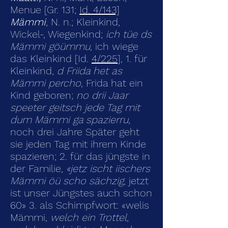
Menue [Gr. 131;
Id. 4/143]
Mämmi
, N. n.; Kleinkind,
Wickel-, Wiegenkind;
ich tüe ds
Mämmi göümmu,
ich wiege
das Kleinkind [Id.
4/225
], 1. für
Kleinkind,
d Friida het as
Mämmi percho
, Frida hat ein
Kind geboren;
no drii Jaar
speeter geitsch jede Tag mit
dum Mämmi ga spazierru,
noch drei Jahre Später geht
sie jeden Tag mit ihrem Kinde
spazieren; 2. für das jüngste in
der Familie,
«jetz ischt iischers
Mämmi öü scho sächzig
, jetzt
ist unser Jüngstes auch schon
60» 3. als Schimpfwort: «welis
Mämmi,
welch ein Trottel,