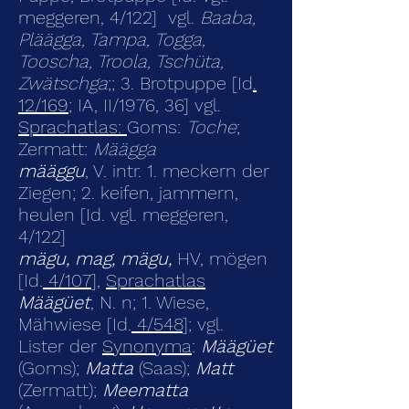
meggeren, 4/122]
vgl.
Baaba
,
Pläägga, Tampa, Togga,
Tooscha, Troola, Tschüta,
Zwätschga
;; 3. Brotpuppe [Id
.
12/169
; IA, II/1976, 36] vgl.
Sprachatlas:
Goms:
Toche
;
Zermatt:
Määgga
määggu
, V. intr. 1. meckern der
Ziegen; 2. keifen, jammern,
heulen [Id. vgl. meggeren,
4/122]
mägu, mag, mägu,
HV, mögen
[Id.
4/107
],
Sprachatlas
Määgüet
, N. n; 1. Wiese,
Mähwiese [Id.
4/548
];
vgl.
Lister der
Synonyma
:
Määgüet
(Goms);
Matta
(Saas);
Matt
(Zermatt);
Meematta