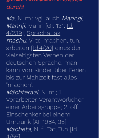
durch!
Ma
, N. m.; vgl. auch
Manngi,
Mannji
; Mann [Gr. 131;
Id.
4/239
],
Sprachatlas
machu
, V. tr.; machen, tun,
arbeiten [
Id.4/20
] eines der
vielseitigsten Verben der
deutschen Sprache, man
kann von Kinder, über Ferien
bis zur Mahlzeit fast alles
"machen".
Mächteraal
, N. m.; 1.
Vorarbeiter, Verantworlicher
einer Arbeitsgruppe; 2. off.
Einschenker bei einem
Umtrunk [AI, 1984, 35]
Macheta
, N. f.; Tat, Tun [Id.
4/55
]