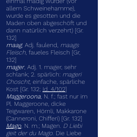
einmal madig wurder (vor
allem Schweinehamme),
wurde es gesotten und die
Maden oben abgeschöft und
dann natürlich verzehrt) [Gr.
132]
maag
, Adj. faulend,
maags
Fleisch
, faueles Fleisch [Gr,
132]
mager
, Adj. 1. mager, sehr
schlank; 2. spärlich:
mageri
Choscht,
einfache, spärliche
Kost [Gr. 132;
Id. 4/102
]
Maggeroona
, N. f.; fast nur im
Pl. Maggeroone, dicke
Teigwaren, Hörnli, Makkarone
(Canneroni, Chifferi) [Gr. 132]
Mago
, N. m.; Magen.
D Liebi
geit der du Mago
. Die Liebe