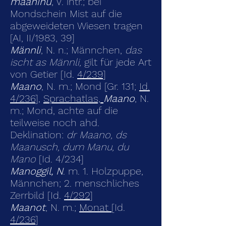
maaninu
, V. intr.; bei
Mondschein Mist auf die
abgeweideten Wiesen tragen
[AI, II/1983, 39]
Männli
, N. n.; Männchen,
das
ischt as Männli,
gilt für jede Art
von Getier [Id.
4/239
]
Maano
, N. m.; Mond [Gr. 131;
Id.
4/236
],
Sprachatlas,
Maano
, N.
m.
;
Mond, achte auf die
teilweise noch ahd.
Deklination
:
dr Maano, ds
Maanusch, dum Manu, du
Mano
[Id.
4/234
]
Manoggil, N
. m. 1. Holzpuppe,
Männchen; 2. menschliches
Zerrbild [Id.
4/292
]
Maanot
, N. m.;
Monat
[Id.
4/236
]