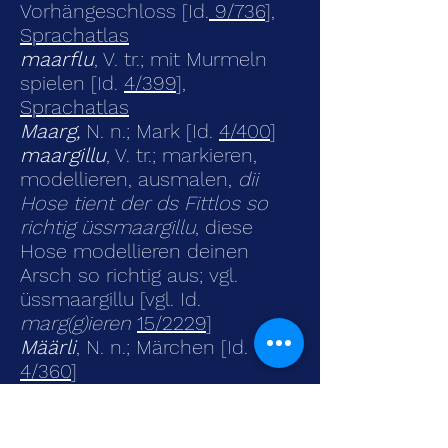
Vorhängeschloss [Id.
9/736
],
Sprachatlas
maarflu
, V. tr.; mit Murmeln
spielen [Id.
4/399
],
Sprachatlas
Maarg,
N. n.; Mark [Id.
4/400
]
maargillu
, V. tr.; markieren,
modellieren, ausmalen,
dii
Hose tient der ds Fittlos so
richtig üssmaargillu
, diese
Hose modellieren deinen
Arsch so richtig aus; vgl.
üssmaargillu [vgl. Id.
marg(g)ieren
15/2229
]
Määrli
, N. n.; Märchen [Id.
4/360
]
Määrmüeta
, N. f.; grosser
Kochhafen von franz. marmite
Margriitli
, N. n.;