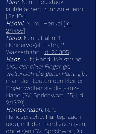
Hani
, N. n.; Holzstück
(aufgefächert zum Anfeuern)
[Gr. 104]
Hänkil
, N. m.; Henkel [
Id.
2/1455
]
Hano
, N. m.; Hahn; 1.
Hühnervogel, Hahn; 2.
Wasserhahn
[Id. 2/1305
]
Hant
, N. f.; Hand;
We mu de
Liitu der chlei Finger git,
wellunsch die ganzi Hant;
gibt
man den Leuten den kleinen
Finger wollen sie die ganze
Hand (SV, Sprichwort, 65) [Id.
2/1378]
Hantspraach
, N. f.;
Handsprache, Hantspraach
redu, mit der Hand züchtigen,
ohrfeigen (SV, Sprichwort, X)