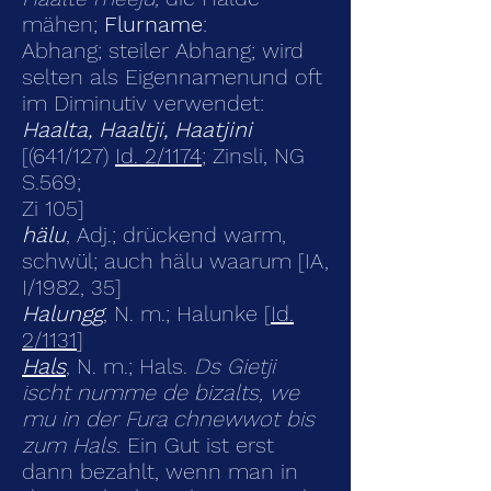
mähen;
Flurname
:
Abhang; steiler Abhang; wird
selten als Eigennamenund oft
im Diminutiv verwen­det:
Haalta, Haaltji, Haatjini
[(641/127)
Id. 2/1174
; Zinsli, NG
S.569;
Zi 105]
hälu
, Adj.; drückend warm,
schwül; auch hälu waarum [IA,
I/1982, 35]
Halungg
, N. m.; Halunke [
Id.
2/1131
]
Hals
, N. m.; Hals.
Ds Gietji
ischt numme de bizalts, we
mu in der Fura chnewwot bis
zum Hals.
Ein Gut ist erst
dann bezahlt, wenn man in