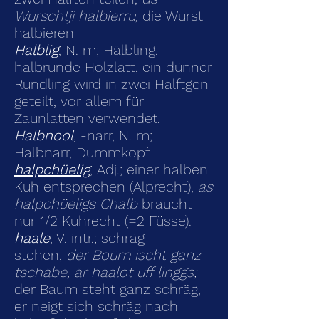
Wurschtji halbierru,
die Wurst
halbieren
Halblig
, N. m; Hälbling,
halbrunde Holzlatt, ein dünner
Rundling wird in zwei Hälftgen
geteilt, vor allem für
Zaunlatten verwendet.
Halbnool
, -narr, N. m;
Halbnarr, Dummkopf
halpchüelig
, Adj.; einer halben
Kuh entsprechen (Alprecht),
as
halpchüeligs Chalb
braucht
nur 1/2 Kuhrecht (=2 Füsse).
haale
, V. intr.; schräg
stehen,
der Böüm ischt ganz
tschäbe, är haalot uff linggs;
der Baum steht ganz schräg,
er neigt sich schräg nach