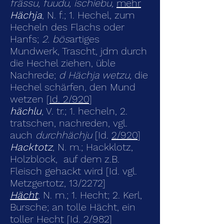
frässu, fuudu, ischiebu,
mehr
Hächja
, N. f.; 1. Hechel, zum
Hecheln des Flachs oder
Hanfs;
2. bös
artiges
Mundwerk, Trascht, jdm durch
die Hechel ziehen, üble
Nachrede;
d Hächja wetzu,
die
Hechel schärfen, den Mund
wetzen [
Id. 2/920
]
hächlu
, V. tr.; 1. hecheln, 2.
tratschen, nachreden, vgl.
auch
durchhächju
[Id.
2/920
]
Hacktotz
, N. m.; Hackklotz,
Holzblock, auf dem z.B.
Fleisch gehackt wird [Id. vgl.
Metzgertotz, 13/2272]
Hächt
, N. m.; 1. Hecht; 2. Kerl,
Bursche; an tolle Hächt, ein
toller Hecht [Id. 2/982]