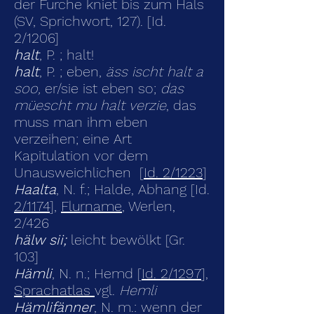
der Furche kniet bis zum Hals
(SV, Sprichwort, 127). [Id.
2/1206]
halt
, P. ; halt!
halt
, P. ; eben,
äss ischt halt a
soo,
er/sie ist eben so;
das
müescht mu halt verzie
, das
muss man ihm eben
verzeihen; eine Art
Kapitulation vor dem
Unausweichlichen [
Id. 2/1223
]
Haalta
, N. f.; Halde, Abhang [Id.
2/1174
],
Flurname
, Werlen,
2/426
hälw sii;
leicht bewölkt [Gr.
103]
Hämli
, N. n.; Hemd [
Id. 2/1297
],
Sprachatlas
vgl.
Hemli
Hämlifänner
, N. m.: wenn der