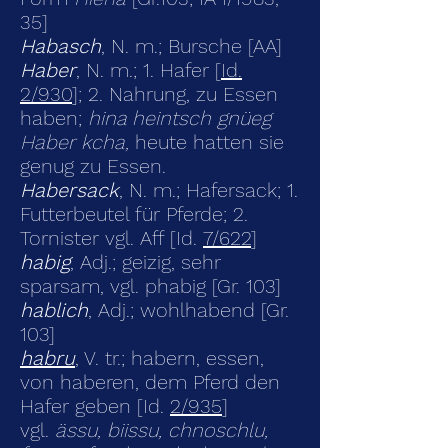
35]
Habasch
, N. m.; Bursche [AA]
Haber
, N. m.; 1. Hafer [
Id.
2/930
]; 2. Nahrung, zu Essen
haben;
hina heintsch gnüeg
Haber kcha,
heute hatten sie
genug zu Essen.
Habersack
, N. m.; Hafersack; 1.
Futterbeutel für Pferde; 2.
Tornister vgl. Aff [Id.
7/622
]
habig
, Adj.; geizig, sehr
sparsam, vgl. phabig [Gr. 103]
hablich
, Adj.; wohlhabend [Gr.
103]
habru
, V. tr.; habern, essen,
von haberen, dem Pferd den
Hafer geben [Id.
2/935
]
vgl.
ässu, biissu, chnoschlu,