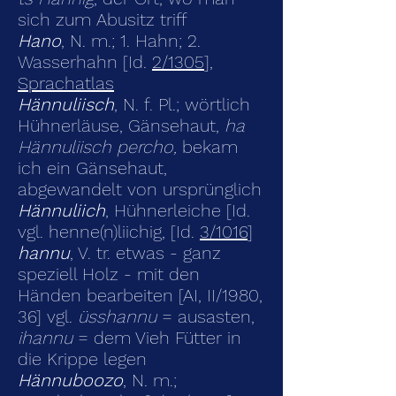
sich zum Abusitz triff
Hano
, N. m.; 1. Hahn; 2.
Wasserhahn [Id.
2/1305
],
Sprachatlas
Hännuliisch
, N. f. Pl.; wörtlich
Hühnerläuse, Gänsehaut,
ha
Hännuliisch percho,
bekam
ich ein Gänsehaut,
abgewandelt von ursprünglich
Hännuliich
, Hühnerleiche [Id.
vgl. henne(n)liichig, [Id.
3/1016
]
hannu
, V. tr. etwas - ganz
speziell Holz - mit den
Händen bearbeiten [AI, II/1980,
36] vgl.
üsshannu
= ausasten,
ihannu
= dem Vieh Fütter in
die Krippe legen
Hännuboozo
, N. m.;