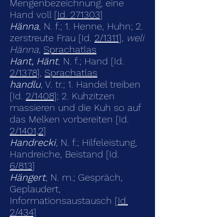
Mengenbezeichnung, eine
Hand voll [
Id. 271303
]
Hänna
, N. f.; 1. Henne, Huhn; 2.
zerstreute Frau [Id.
2/1311
],
weli
Hänna
,
Sprachatlas
Hant, Hänt
, N. f.; Hand [Id.
2/1378
],
Sprachatlas
handlu
, V. tr.; 1. Handel treiben
[Id.
2/1408
]; 2. Kuhzitzen
massieren und die Kuh so auf
das Melken vorbereiten [Id.
2/1401,2
]
Handrecki
, N. f.; Hilfeleistung,
Handreiche, Beistand [Id.
6/813
]
Hängert
, N. m.; Gespräch,
Geplaudert,
Informationsaustausch [
Id.
2/434
]