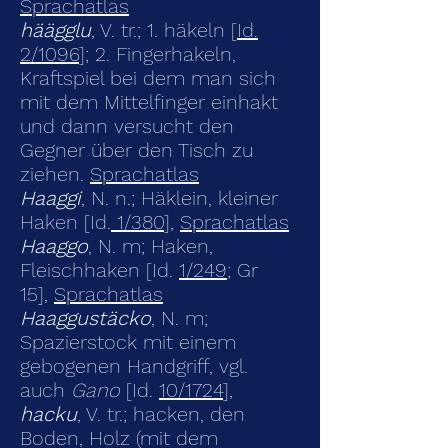
Sprachatlas
häägglu
, V. tr.; 1. häkeln [
Id.
2/1096
]; 2. Fingerhakeln,
Kraftspiel bei dem man sich
mit dem Mittelfinger einhakt
und dann versucht den
Gegner über den Tisch zu
ziehen.
Sprachatlas
Haaggi
, N. n.; Häklein, kleiner
Haken [Id.
1/380
],
Sprachatlas
Haaggo
, N. m; Haken,
Fleischhaken [Id.
1/249
; Gr
15],
Sprachatlas
Haaggustäcko
, N. m;
Spazierstock mit einem
gebogenen Handgriff, vgl.
auch
Gano
[Id.
10/1724
],
hacku
, V. tr.; hacken, den
Boden, Holz (mit dem