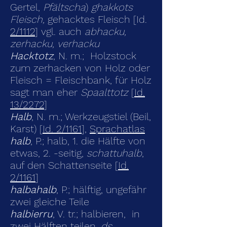
Gertel,
Pfältscha
)
ghakkots
Fleisch,
gehacktes Fleisch [Id.
2/1112
] vgl. auch
abhacku,
zerhacku, verhacku
Hacktotz
, N. m.; Holzstock
zum zerhacken von Holz oder
Fleisch = Fleischbank, für Holz
sagt man eher
Spaalttotz
[
Id.
13/2272
]
Halb
, N. m.; Werkzeugstiel (Beil,
Karst) [
Id. 2/1161
],
Sprachatlas
halb
, P.; halb, 1. die Hälfte von
etwas, 2. -seitig,
schattuhalb
,
auf den Schattenseite [
Id.
2/1161
]
halbahalb
, P.; hälftig, ungefähr
zwei gleiche Teile
halbierru
, V. tr.; halbieren, in
zwei Hälften teilen,
ds