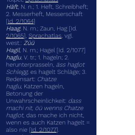
Häft
, N. n.; 1. Heft, Schreibheft;
2. Messerheft, Messerschaft
[
Id. 2/1064
]
Haag
, N. m.; Zaun, Hag [Id.
2/1065
],
Sprachatlas
, vgl.
west.:
Züü
Hagil
, N. m.; Hagel [Id. 2/1077]
haglu
, V. tr.; 1. hageln; 2.
herunterprasseln,
äss haglot
Schlegg,
es hagelt Schläge; 3.
Redensart:
Chatze
haglu,
Katzen hageln,
Betonung der
Unwahrscheinlichkeit:
dass
machi nit, öü wenns Chatze
haglot,
das mache ich nicht,
wenn es auch Katzen hagelt =
also nie [
Id. 2/1077
].