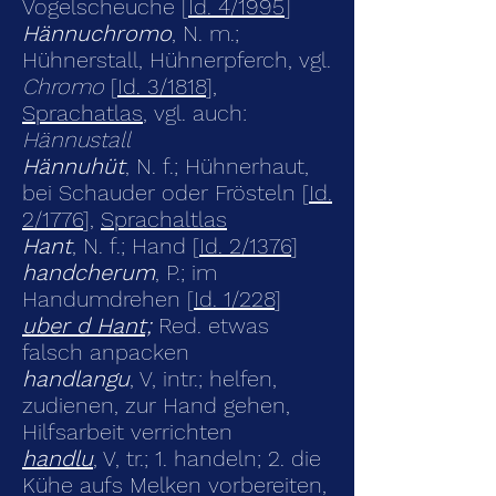
Vogelscheuche [
Id. 4/1995
]
Hännuchromo
, N. m.;
Hühnerstall, Hühnerpferch, vgl.
Chromo
[
Id. 3/1818
],
Sprachatlas
, vgl. auch:
Hännustall
Hännuhüt
, N. f.; Hühnerhaut,
bei Schauder oder Frösteln [
Id.
2/1776
],
Sprachaltlas
Hant
, N. f.; Hand [
Id. 2/1376
]
handcherum
, P.; im
Handumdrehen [
Id. 1/228
]
uber d Hant;
Red. etwas
falsch anpacken
handlangu
, V, intr.; helfen,
zudienen, zur Hand gehen,
Hilfsarbeit verrichten
handlu
, V, tr.; 1. handeln; 2. die
Kühe aufs Melken vorbereiten,