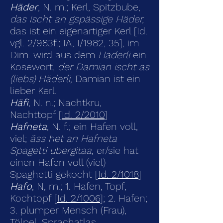
Häder
, N. m.; Kerl, Spitzbube,
das ischt an gspässige Häder,
das ist ein eigenartiger Kerl [Id.
vgl. 2/983f.; IA, I/1982, 35], im
Dim. wird aus dem
Häderli
ein
Kosewort,
der Damian ischt as
(liebs) Häderli,
Damian ist ein
lieber Kerl.
Häfi
, N. n.; Nachtkru,
Nachttopf [
Id. 2/2010
]
Hafneta
, N. f.; ein Hafen voll,
viel;
äss het an Hafneta
Spagetti ubergitaa,
er/sie hat
einen Hafen voll (viel)
Spaghetti gekocht [
Id. 2/1018
]
Hafo
, N, m.; 1. Hafen, Topf,
Kochtopf [
Id. 2/1006
]; 2. Hafen;
3. plumper Mensch (Frau),
Tölpel,
Sprachatlas