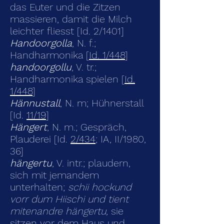
das Euter und die Zitzen
massieren, damit die Milch
leichter fliesst [Id. 2/1401]
Handoorgolla
, N. f.;
Handharmonika [
Id. 1/448
]
handoorgollu
, V. tr.;
Handharmonika spielen [
Id.
1/448
]
Hännustall
, N. m; Hühnerstall
[Id.
11/19
]
Hängert
, N. m.; Gespräch,
Plauderei [Id.
2/434
; IA, II/1980,
36]
hängertu
, V. intr.; plaudern,
sich mit jemandem
unterhalten;
schii hockund
vorr dum Hiischi und tient
mitenandre hängertu,
sie
sitzen vor dem Haus und