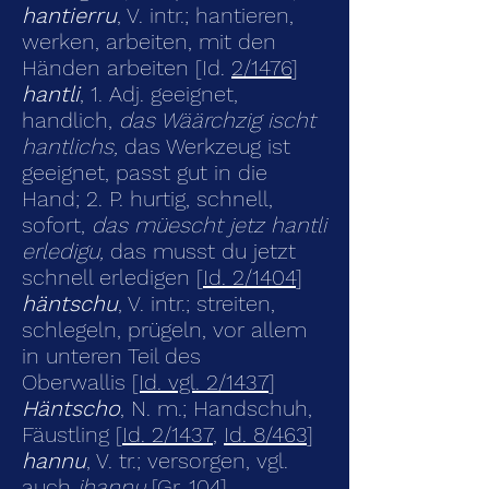
hantierru
, V. intr.; hantieren,
werken, arbeiten, mit den
Händen arbeiten [Id.
2/1476
]
hantli
, 1. Adj. geeignet,
handlich,
das Wäärchzig ischt
hantlichs,
das Werkzeug ist
geeignet, passt gut in die
Hand; 2. P. hurtig, schnell,
sofort,
das müescht jetz hantli
erledigu,
das musst du jetzt
schnell erledigen [
Id. 2/1404
]
häntschu
, V. intr.; streiten,
schlegeln, prügeln, vor allem
in unteren Teil des
Oberwallis
[Id. vgl. 2/1437
]
Häntscho
, N. m.; Handschuh,
Fäustling [
Id. 2/1437
,
Id. 8/463
]
hannu
, V. tr.; versorgen, vgl.
auch
ihannu
[Gr. 104]