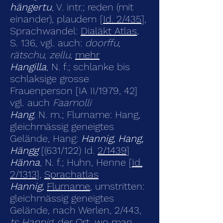
hängertu
, V. intr.; reden (mit
einander), plaudern [
Id. 2/435
]
,
Sprachwandel:
Dialäkt Atlas
,
S. 136, vgl. auch:
doorffu
,
rätschu, zellu
,
mehr
Hangilla
, N. f.; schlanke bis
schlaksige grosse
Frauenperson [IA II/1979, 42]
vgl. auch
Faamolli
Hang
,
N. m.; Flurname: Hang,
gleichmässig geneig­tes
Gelände, Hang:
Hannig, Hang,
Hängg
[(631/122) Id.
2/1439
]
Hänna
, N. f.; Huhn, Henne [
Id.
2/1313
],
Sprachatlas
Hannig,
Flurname
, umstritten:
gleichmässig geneigtes
Gelände, nach Werlen, 2/443,
ts Hannig
, der Ort, wo man