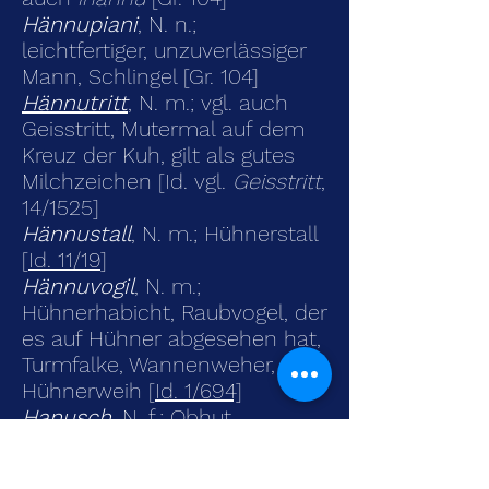
Hännupiani
, N. n.;
leichtfertiger, unzuverlässiger
Mann, Schlingel [Gr. 104]
Hännutritt
, N. m.; vgl. auch
Geisstritt, Mutermal auf dem
Kreuz der Kuh, gilt als gutes
Milchzeichen [Id. vgl.
Geisstritt
,
14/1525]
Hännustall
, N. m.; Hühnerstall
[
Id. 11/19
]
Hännuvogil
, N. m.;
Hühnerhabicht, Raubvogel, der
es auf Hühner abgesehen hat,
Turmfalke, Wannenweher,
Hühnerweih [
Id. 1/694]
Hanusch
, N. f.; Obhut,
Fürsorge, Aufsicht; di Chinder
ds Hanusch gää, die Kinder