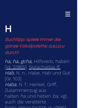
H
Suchtipp: spiele immer die
ganze Vokalpalette: a,e,i,o,u
durch!
ha, ha, gcha,
Hilfsverb; haben
[
Id. 2/865
],
Sprachatlas ff.
Hab
, N. n.; Habe, Hab und Gut
[Gr. 103]
Haba
, N. f.; Henkel, Griff,
Zusammenzug aus
halten
ha
und heben
ba
, vgl.
auch die veralterte
Form
Hiena
[Gr.103; IA I/1983,