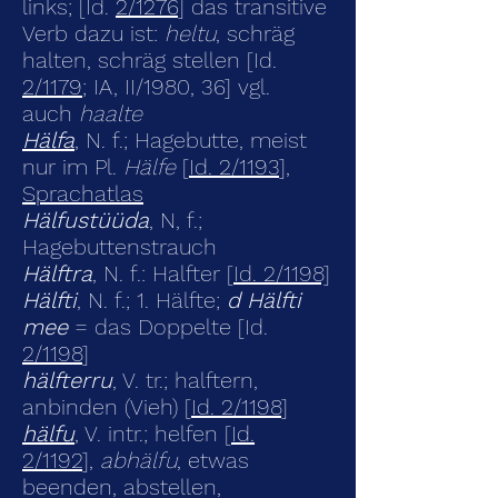
links; [Id.
2/1276
] das transitive
Verb dazu ist:
heltu
, schräg
halten, schräg stellen [Id.
2/1179
; IA, II/1980, 36] vgl.
auch
haalte
Hälfa
, N. f.; Hagebutte, meist
nur im Pl.
Hälfe
[
Id. 2/1193
],
Sprachatlas
Hälfustüüda
, N, f.;
Hagebuttenstrauch
Hälftra
, N. f.: Halfter [
Id. 2/1198]
Hälfti
, N. f.; 1. Hälfte;
d Hälfti
mee
= das Doppelte [Id.
2/1198
]
hälfterru
, V. tr.; halftern,
anbinden (Vieh) [
Id. 2/1198
]
hälfu
, V. intr.; helfen [
Id.
2/1192
],
abhälfu
, etwas
beenden, abstellen,