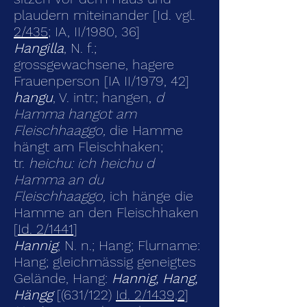
plaudern miteinander [Id. vgl.
2/435
; IA, II/1980, 36]
Hangilla
, N. f.;
grossgewachsene, hagere
Frauenperson [IA II/1979, 42]
hangu
, V. intr.; hangen,
d
Hamma hangot am
Fleischhaaggo,
die Hamme
hängt am Fleischhaken;
tr.
heichu: ich heichu d
Hamma an du
Fleischhaaggo,
ich hänge die
Hamme an den Fleischhaken
[
Id. 2/1441
]
Hannig
, N. n.; Hang; Flurname:
Hang; gleichmässig geneig­tes
Gelände, Hang:
Hannig, Hang,
Hängg
[(631/122)
Id. 2/1439,2
]