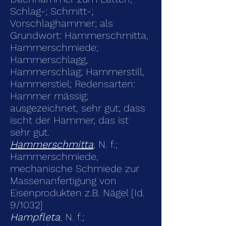
Schlag-; Schmitt-;
Vorschlaghammer; als
Grundwort: Hammerschmitta,
Hammerschmiede;
Hammerschlagg,
Hammerschlag; Hammerstill,
Hammerstiel; Redensarten:
Hammer mässig;
ausgezeichnet, sehr gut; dass
ischt der Hammer, das ist
sehr gut.
Hammerschmitta
, N. f.;
Hammerschmiede,
mechanische Schmiede zur
Massenanfertigung von
Eisenprodukten z.B. Nägel [Id.
9/1032]
Hampfleta
, N. f.;