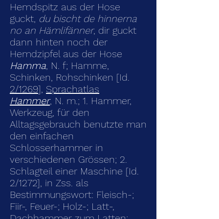
Hemdspitz aus der Hose
guckt,
du bischt de hinnerna
no an Hämlifänner
, dir guckt
dann hinten noch der
Hemdzipfel aus der Hose
Hamma
, N. f; Hamme,
Schinken, Rohschinken [Id.
2/1269
],
Sprachatlas
Hammer
,
N. m.; 1. Hammer,
Werkzeug, für den
Alltagsgebrauch benutzte man
den einfachen
Schlosserhammer in
verschiedenen Grössen; 2.
Schlagteil einer Maschine [Id.
2/1272], in Zss. als
Bestimmungswort: Fleisch-;
Fiir-, Feuer-; Holz-; Latt-,
Dachhammer zum Latten;