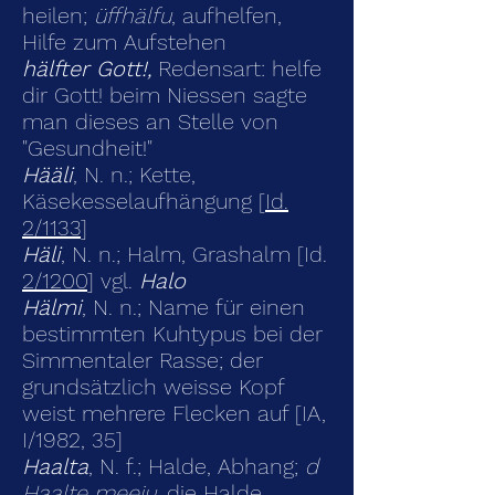
heilen;
üffhälfu
, aufhelfen,
Hilfe zum Aufstehen
hälfter Gott!,
Redensart: helfe
dir Gott! beim Niessen sagte
man dieses an Stelle von
"Gesundheit!"
Hääli
, N. n.; Kette,
Käsekesselaufhängung [
Id.
2/1133
]
Häli
, N. n.; Halm, Grashalm [Id.
2/1200
] vgl.
Halo
Hälmi
, N. n.; Name für einen
bestimmten Kuhtypus bei der
Simmentaler Rasse; der
grundsätzlich weisse Kopf
weist mehrere Flecken auf [IA,
I/1982, 35]
Haalta
, N. f.; Halde, Abhang;
d
Haalte meeju,
die Halde