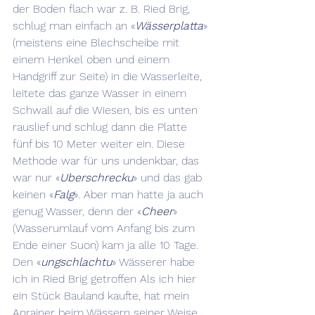
der Boden flach war z. B. Ried Brig, 
schlug man einfach an «
Wässerplatta
» 
(meistens eine Blechscheibe mit 
einem Henkel oben und einem 
Handgriff zur Seite) in die Wasserleite, 
leitete das ganze Wasser in einem 
Schwall auf die Wiesen, bis es unten 
rauslief und schlug dann die Platte 
fünf bis 10 Meter weiter ein. Diese 
Methode war für uns undenkbar, das 
war nur «
Uberschrecku
» und das gab 
keinen «
Falg
». Aber man hatte ja auch 
genug Wasser, denn der «
Cheer
» 
(Wasserumlauf vom Anfang bis zum 
Ende einer Suon) kam ja alle 10 Tage.
Den «
ungschlachtu
» Wässerer habe 
ich in Ried Brig getroffen Als ich hier 
ein Stück Bauland kaufte, hat mein 
Anrainer beim Wässern seiner Weise 