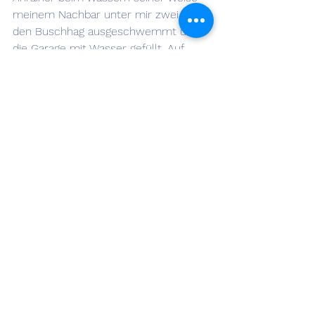
meinem Nachbar unter mir zwei Mal 
den Buschhag ausgeschwemmt und 
die Garage mit Wasser gefüllt. Auf 
meine Reklamation gab er mir zur 
Antwort: «
Düü främde Zoggol 
müescht mier hie sicher nit cho säge, 
wie ich soll wässerru!
» Als ich ihm 
dann mit dem Friedensrichter drohte, 
habe ich festgestellt, dass seine 
Methode auch hier nicht die übliche 
ist. 
Inzwischen wurden fast alle Wiesen, 
die noch landwirtschaftlich genutzt 
werden, auf Berieselung umgestellt.
Bürchen, 7. Mai 20
Bildquelle: Wässermann am 
Wasserschlegel, aus: Felix Schmid: 
Ausserberg und seine Wasser