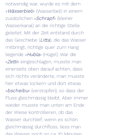
notwendig war, wurde es mit dem 
«
Wässerbieli
» (Wasserbeil) in einem 
zusätzlichen «
Schrapf
» (kleiner 
Wasserkanal) an die richtige Stelle 
geleitet. Mit der Zeit entstand durch 
das Geschiebe (
Litta
), die das Wasser 
mitbringt, richtige quer zum Hang 
liegende «
Hubla
» (Hügel). War die 
«
Zetti
» eingeschlagen, musste man 
einerseits oben darauf achten, dass 
sich nichts veränderte, man musste 
hier etwas lockern und dort etwas 
«
bscheibu
» (verstopfen), so dass der 
Fluss gleichmässig bleibt. Aber immer 
wieder musste man unten am Ende 
der Wiese kontrollieren, ob das 
Wasser durchlief; wenn es schön 
gleichmässig durchfloss, liess man 
das Wasser noch so ca. 10 Minuten 