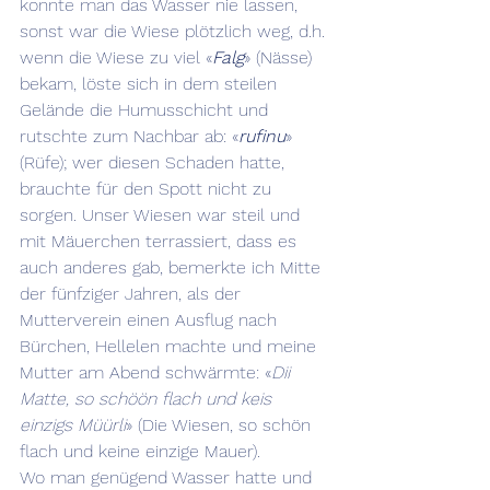
konnte man das Wasser nie lassen, 
sonst war die Wiese plötzlich weg, d.h. 
wenn die Wiese zu viel «
Falg
» (Nässe) 
bekam, löste sich in dem steilen 
Gelände die Humusschicht und 
rutschte zum Nachbar ab: «
rufinu
» 
(Rüfe); wer diesen Schaden hatte, 
brauchte für den Spott nicht zu 
sorgen. Unser Wiesen war steil und 
mit Mäuerchen terrassiert, dass es 
auch anderes gab, bemerkte ich Mitte 
der fünfziger Jahren, als der 
Mutterverein einen Ausflug nach 
Bürchen, Hellelen machte und meine 
Mutter am Abend schwärmte: «
Dii 
Matte, so schöön flach und keis 
einzigs Müürli
» (Die Wiesen, so schön 
flach und keine einzige Mauer).
Wo man genügend Wasser hatte und 