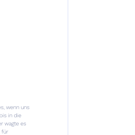
es, wenn uns 
is in die 
er wagte es 
für 