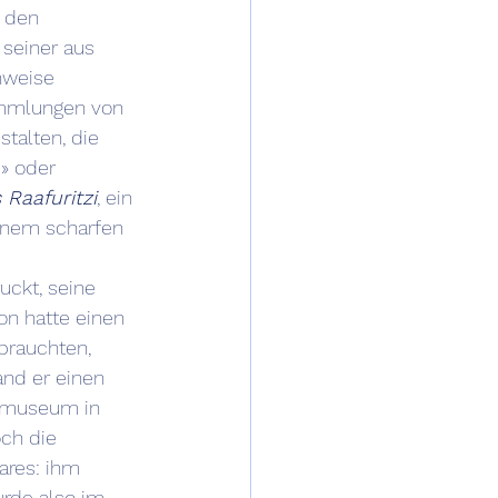
 den 
seiner aus 
nweise 
ammlungen von 
talten, die 
» oder 
 Raafuritzi
, ein 
inem scharfen 
ckt, seine 
ron hatte einen 
brauchten, 
and er einen 
demuseum in 
ch die 
ares: ihm 
rde also im 