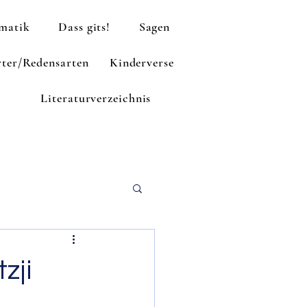
matik
Dass gits!
Sagen
ter/Redensarten
Kinderverse
Literaturverzeichnis
zji