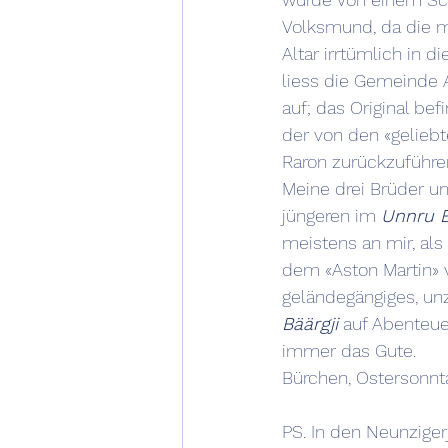
Volksmund, da die m
Altar irrtümlich in d
liess die Gemeinde A
auf; das Original b
der von den «geliebt
Raron zurückzuführe
Meine drei Brüder un
jüngeren im 
Unnru B
meistens an mir, als
dem «Aston Martin»
geländegängiges, un
Bäärgji
 auf Abenteue
immer das Gute.
Bürchen, Ostersonntag
PS. In den Neunziger