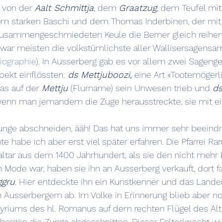
 von der 
Aalt Schmittja
, dem 
Graatzug
, dem Teufel mit
m starken Baschi und dem Thomas Inderbinen, der mit 
zusammengeschmiedeten Keule die Berner gleich reihe
e war meisten die volkstümlichste aller Wallisersagens
liographie
). In Ausserberg gab es vor allem zwei Sagenges
ekt einflössten: 
ds Mettjuboozi,
 eine Art «Tootemögerli
as auf der 
Mettju
 (Flurname) sein Unwesen trieb und 
ds
wenn man jemandem die Zuge herausstreckte, sie mit e
unge abschneiden, ääh! Das hat uns immer sehr beeindru
e habe ich aber erst viel später erfahren. Die Pfarrei Ra
ltar aus dem 1400 Jahrhundert, als sie den nicht mehr 
n Mode war, haben sie ihn an Ausserberg verkauft, dort f
ggru
. Hier entdeckte ihn ein Kunstkenner und das Lan
n Ausserbergern ab. Im Volke in Erinnerung blieb aber no
tyriums des hl. Romanus auf dem rechten Flügel des Alt
ergen die Zunge abgeschnitten. Dieser Folterknecht wu