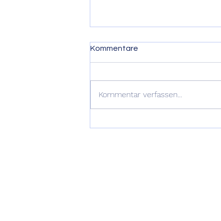
Kommentare
Giiz
Kommentar verfassen...
Impressum
: Volmar Schmid, Furkast