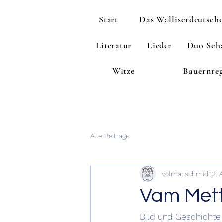
Start
Das Walliserdeutsch
Literatur
Lieder
Duo Scha
Witze
Bauernre
Alle Beiträge
volmar.schmid
12. 
Vam Mett
Bild und Geschichte