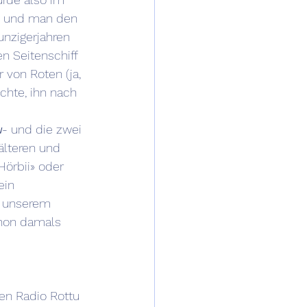
, und man den 
unzigerjahren 
n Seitenschiff 
von Roten (ja, 
chte, ihn nach 
u
- und die zwei 
älteren und 
Hörbii» oder 
ein 
n unserem 
chon damals 
en Radio Rottu 