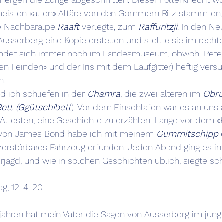
eisten «alten» Altäre von den Gommern Ritz stammten
ie Nachbaralpe 
Raaft
 verlegte, zum 
Raffuritzji
. In den Ne
usserberg eine Kopie erstellen und stellte sie im rechte
efindet sich immer noch im Landesmuseum, obwohl Peter 
en Feinden» und der Iris mit dem Laufgitter) heftig versu
n.
d ich schliefen in der 
Chamra
, die zwei älteren im 
Obr
ett (Ggütschibett
). Vor dem Einschlafen war es an uns 
 Ältesten, eine Geschichte zu erzählen. Lange vor dem «
 von James Bond habe ich mit meinem 
Gummitschipp
 
zerstörbares Fahrzeug erfunden. Jeden Abend ging es i
rjagd, und wie in solchen Geschichten üblich, siegte s
, 12. 4. 20
jahren hat mein Vater die Sagen von Ausserberg im jung