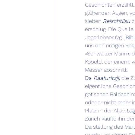
Geschichten erzählt:
glühenden Augen, vo
sieben 
Reischtiisu
 
erschlug. Die Quell
Jegerlehner (vgl.
 Bib
uns den nötigen Resp
«Schwarzer Mann», d
Kobold, der einem, 
Messer abschnitt.
Ds 
Raafuritzji
,
 die Z
eigentliche Geschicht
gotischen Baldachina
oder er nicht mehr i
Platz in der Alpe 
Lei
Zürich kaufte ihn de
Darstellung des Mar
wurde von einem Sch