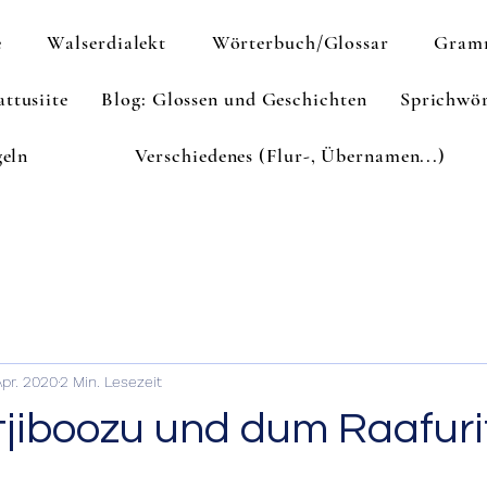
e
Walserdialekt
Wörterbuch/Glossar
Gram
ttusiite
Blog: Glossen und Geschichten
Sprichwör
geln
Verschiedenes (Flur-, Übernamen...)
Apr. 2020
2 Min. Lesezeit
jiboozu und dum Raafurit