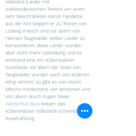
Volkslied (Lieder mit 
walliserdeutschen Texten) um einen 
sehr beschränkten Kanon handelte, 
aus der Not begann er zu Texten von 
Ludwig Imesch und vor allem von 
Hannes Taugwalder selber Lieder zu 
komponieren, diese Lieder wurden 
aber nicht mehr volksläufig und es 
entstand eine Art «Oberwalliser 
Kunstlied». Vor allem die Texte von 
Taugwalder wurden auch von anderen 
eifrig vertont, so gibt es von «Iischi 
Miisch» mindestens vier Versionen und 
von allem durch Eugen Meier 
«Weischus düü»
 bekam das 
«Oberwalliser Volkslied» schweizweite 
Ausstrahlung.
Übrigens, auch das Jodellied hat im 
Wallis keine Tradition, der erste 