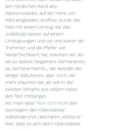
(am nördlichen Rand des 
Westernwaldes, auf der Höhe von 
Köln) eingeladen; eröffnet wurde das 
Fest mit einem Umzug; wir (der 
Jodelklub) sassen auf einem 
Umzugswagen und vor uns waren die 
Trommler und die Pfeifer von 
Niederfischbach; hei, staunten wir, als 
sie zu spielen begannen! «Tamtaramta-
aa, tamtaramtamtii…, die Melodie der 
«Briger Ballufierer», aber noch viel 
mehr staunten sie, als wie in der 
zweiten Strophe aus vollem Halse 
den Text mitsangen.
Als mein Vater 
Felix Schmid
 in den 
Sechzigern den Oberwalliser 
Volksliederchor übernahm, stellte er 
fest, dass es sich beim Oberwalliser 