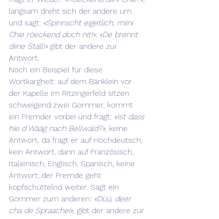
langsam dreht sich der andere um 
und sagt: 
«Spinnscht eigetlich, miini 
Chie röeckend doch nit!»; «De brennt 
diine Stall!»
 gibt der andere zur 
Antwort.
Noch ein Beispiel für diese 
Wortkargheit: auf dem Bänklein vor 
der Kapelle im Ritzingerfeld sitzen 
schweigend zwei Gommer, kommt 
ein Fremder vorbei und fragt
: «Ist dass 
hie d Wääg nach Bellwald?»,
 keine 
Antwort, da fragt er auf Hochdeutsch, 
kein Antwort, dann auf Französisch, 
Italienisch, Englisch, Spanisch, keine 
Antwort; der Fremde geht 
kopfschüttelnd weiter. Sagt ein 
Gommer zum anderen
: «Düü, deer 
cha de Spraache!»,
 gibt der andere zur 