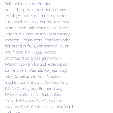
Baltschieder vom Eril über 
Ausserberg, weil dort noch etwas zu 
erledigen hatte, nach Baltschieder 
zurückkehrte. In Ausserberg stieg er 
weiter nach Baltschieder ab. In der 
Dischterru, kam er am Haus meines 
anderen Grossvaters 
Thedoor
 vorbei, 
der stand zufällig vor seinem Keller 
und fragte ihn: «
Tagg, Viktoor, 
chuchscht as Glass ga triichu?»
; 
Viktoor
 gab ihm baltschiedertypisch 
zur Antwort: 
«Nei, danke, jetz magi 
nit!».
 Da bekam er von 
Thedoor
trocken zur Antwort: «
De hescht d 
Welli!»
 Durstig und fluchend zog 
Viktoor
 weiter nach Baltschieder.
Ja, d Weli ha, ischt halt doch an 
scheeni Sach! 
Schön ist es, eine Wahl 
zu haben.