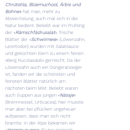
Chrütstila, Blüemuchool, Ärbis und 
Bohne»
 hat man, mehr zu 
Abwechslung, auch mal sich in der 
Natur bedient. Beliebt war im Frühling 
der «
Rämschfädrusalat
», frische 
Blätter der «
Schwiimeie
» (Löwenzahn, 
Leontodon) wurden mit Salatsauce 
und gekochten Eiern zu einem feinen 
«Berg Rucolasalat» gemischt. Da der 
Löwenzahn auch ein Düngeranzeiger 
ist, fanden wir die schönsten und 
feinsten Blätter natürlich am 
nächsten beim Mist. Beliebt waren 
auch Suppen aus jungen «
Nässje
» 
(Brennnessel, Urticacea); hier musste 
man aber bei pflücken ungeheuer 
aufpassen, dass man sich nicht 
brannte. In der Alpe bekamen wir 
«
Heiminusuppa
» (Guter Heinrich, 