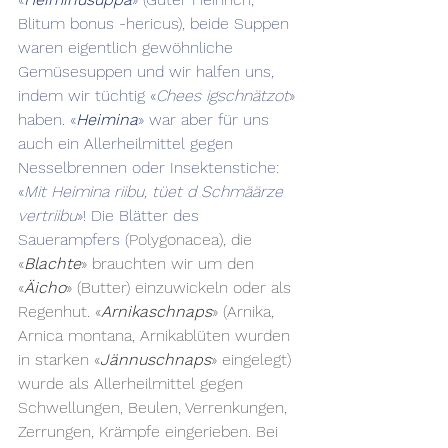
Blitum bonus -hericus), beide Suppen 
waren eigentlich gewöhnliche 
Gemüsesuppen und wir halfen uns, 
indem wir tüchtig «
Chees igschnätzot
» 
haben. «
Heimina
» war aber für uns 
auch ein Allerheilmittel gegen 
Nesselbrennen oder Insektenstiche: 
«
Mit Heimina riibu, tüet d Schmäärze 
vertriibu
»! Die Blätter des 
Sauerampfers (
Polygonacea), die 
«
Blachte
» brauchten wir um den 
«
Äicho
» (Butter) einzuwickeln oder als 
Regenhut. «
Arnikaschnaps
» (Arnika, 
Arnica montana, Arnikablüten wurden 
in starken «
Jännuschnaps
» eingelegt) 
wurde als Allerheilmittel gegen 
Schwellungen, Beulen, Verrenkungen, 
Zerrungen, Krämpfe eingerieben. Bei 