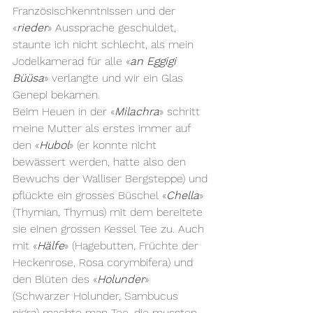
Französischkenntnissen und der 
«
rieder
» Aussprache geschuldet, 
staunte ich nicht schlecht, als mein 
Jodelkamerad für alle «
an Eggigi 
Büüsa
» verlangte und wir ein Glas 
Genepi bekamen.
Beim Heuen in der «
Milachra
» schritt 
meine Mutter als erstes immer auf 
den «
Hubol
» (er konnte nicht 
bewässert werden, hatte also den 
Bewuchs der Walliser Bergsteppe) und 
pflückte ein grosses Büschel «
Chella
» 
(Thymian, Thymus) mit dem bereitete 
sie einen grossen Kessel Tee zu. Auch 
mit «
Hälfe
» (Hagebutten, Früchte der 
Heckenrose, Rosa corymbifera) und 
den Blüten des «
Holunder
» 
(Schwarzer Holunder, Sambucus 
nigra) machte man Tee, die mussten 