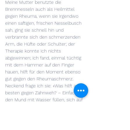
Meine Mutter benutzte die 
Brennnesseln auch als Heilmittel 
gegen Rheuma, wenn sie irgendwo 
einen saftigen, frischen Nesselbusch 
sah, ging sie schnell hin und 
verbrannte sich den schmerzenden 
Arm, die Hüfte oder Schulter; der 
Therapie konnte ich nichts 
abgewinnen; ich fand, einmal tüchtig 
mit dem Hammer auf den Finger 
hauen, hilft für den Moment ebenso 
gut gegen den Rheumaschmerz. 
Neckend frage ich sie: «Was hilft am 
besten gegen Zahnweh? – Einfach 
den Mund mit Wasser füllen, sich auf 
die heisse Herdplatte setzen und 
warten bis es siedet!»
Bürchen, 28. Mai 20