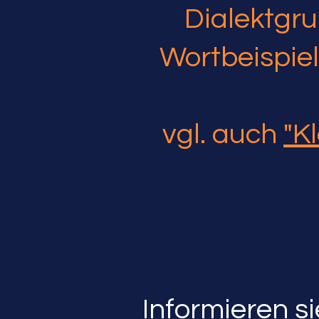
Dialektgru
Wortbeispiel
vgl. auch
"K
Informieren si