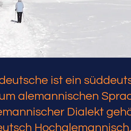
deutsche ist ein süddeut
zum alemannischen Spra
emannischer Dialekt gehö
utsch Hochalemannisch. 