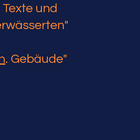
 Texte und
erwässerten"
h
. Gebäude"