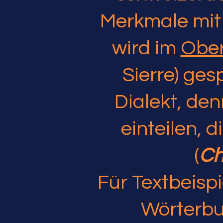
Merkmale mit
wird im
Ober
Sierre) ges
Dialekt, de
einteilen, d
(
Ch
Für Textbeisp
Wörterbu