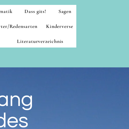
matik
Dass gits!
Sagen
ter/Redensarten
Kinderverse
Literaturverzeichnis
gang
 des