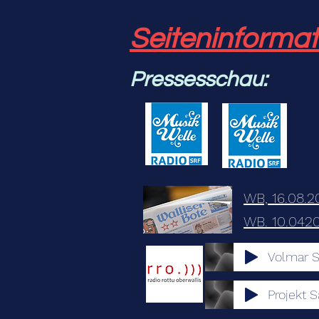
Seiteninformat
Pressesschau:
WB, 16.08.2
WB. 10.042