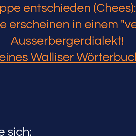
ppe entschieden (Chees):
e erscheinen in einem "v
Ausserbergerdialekt!
leines Walliser Wörterbuc
e sich: