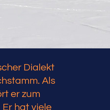
scher Dialekt
chstamm. Als
rt er zum
Er hat viele