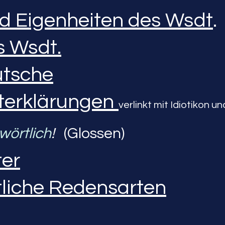
d Eigenheiten des Wsdt
.
 Wsdt.
utsche
terklärungen
verlinkt mit Idiotikon u
wörtlich
!
(Glossen)
ter
tliche Redensarten