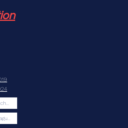
ion
019
024
Volmar Schmid und seine Liebe zum Walliserdeutsch Infomittag 9 April 2024 vm
Projekt Saguhaft von Volmar Schmid Beitrag 2 Infoabend 10 April 2024 vm