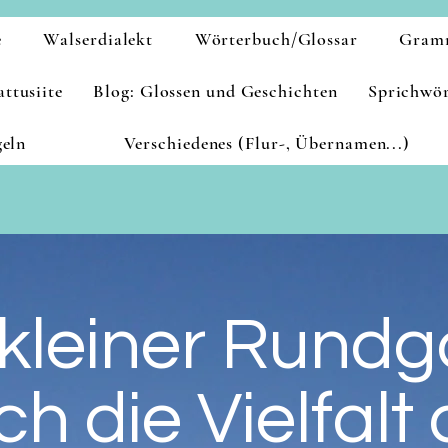
e
Walserdialekt
Wörterbuch/Glossar
Gram
ttusiite
Blog: Glossen und Geschichten
Sprichwör
geln
Verschiedenes (Flur-, Übernamen...)
 kleiner Rund
ch die Vielfalt