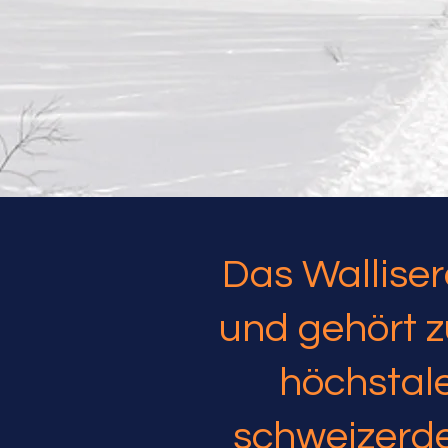
Das Walliser
und gehört 
höchstal
schweizerde